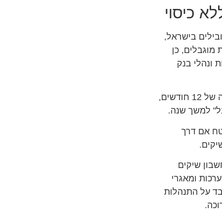
א כיסוי​
בילים בישראל,
 מוגבלים, כן
 כיסוי, תשמ"א – 1981 והתקנות ונהלי בנק
החוק קובע כי אם סורבו לכם\ן 10 שיקים, או יותר בתקופה של 12 חודשים,
בל" למשך שנה.
טח אם דרך
יקים.
שבון שיקים
רכות ומאגרי
כבד על התנהלות
וכה.