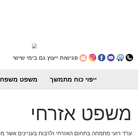
לתוכן
פגישות ייעוץ גם בימי שישי
וויז
0512241144
פייסבוק
Law@roilg.co.il
אינסטגרם
ייפוי כוח מתמשך
משפט משפחת
משפט אזרחי
עו"ד רועי מתמחה בתחום האזרחי ולרבות בעניינים אשר מ