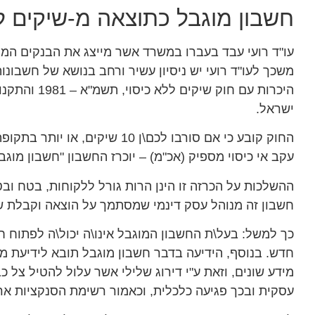
חשבון מוגבל כתוצאה מ-שיקים לל
עו"ד רועי עבד בעברו במשרד אשר מייצג את הבנקים המו
משכך לעו"ד רועי יש ניסיון עשיר ורחב בנושא של חשבונות
היכרות עם חוק שיקים ללא
ישראל.
עקב אי כיסוי מספיק (אכ"מ) – יוכרז החשבון "חשבון מוג
ההשלכות על הכרזה זו הינן הרות גורל ללקוחות, בטח וב
חשבון זה מנוהל עסק דינמי שמסתמך על הוצאה וקבלת ש
כך למשל: בעל\ת החשבון המוגבל אינו\ה יכול\ה לפתוח ח
חדש. בנוסף, הידיעה בדבר חשבון מוגבל תובא לידיעת מע
מידע שונים, וזאת ע"י דירוג שלילי אשר עלול להטיל צל 
עסקית ובכך פגיעה כלכלית, וכאמור רשימת הסנקציות אר