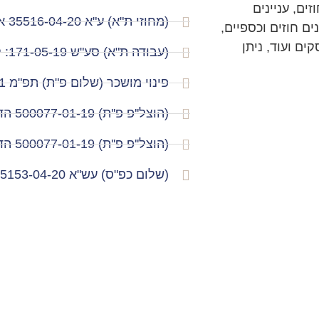
זים, עניינים
(מחוזי ת"א) ע"א 35516-04-20 אפיק ואח' נ' בנק לאומי לישראל בע"מ
ים חוזים וכספיים,
ים ועוד, ניתן
(עבודה ת"א) סע"ש 171-05-19: קמר נ' גוונים וטעמים בע"מ
פינוי מושכר (שלום פ"ת) תפ"מ 41108-08-21: אברהם ואח' נ' בנאמו
(הוצל''פ פ''ת) 500077-01-19 הד נ דיסקונט (ניתן ב2021)
(הוצל''פ פ''ת) 500077-01-19 הד נ לאומי (ניתן ב2020)
(שלום כפ"ס) עש"א 235153-04-20 זועבי נ' בנק לאומי לישראל בע"מ