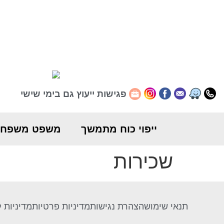
לתוכן
פגישות ייעוץ גם בימי שישי
וויז
0512241144
פייסבוק
Law@roilg.co.il
אינסטגרם
ייפוי כוח מתמשך
משפט משפחת
שכירות
תנאי שימוש
הצהרת נגישות
מדיניות פרטיות
מדיניות ק